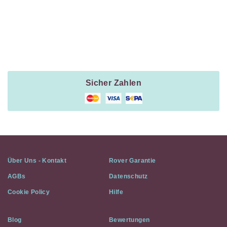
Payment
Method
Information
Sicher Zahlen
Über Uns - Kontakt
Rover Garantie
AGBs
Datenschutz
Cookie Policy
Hilfe
Blog
Bewertungen