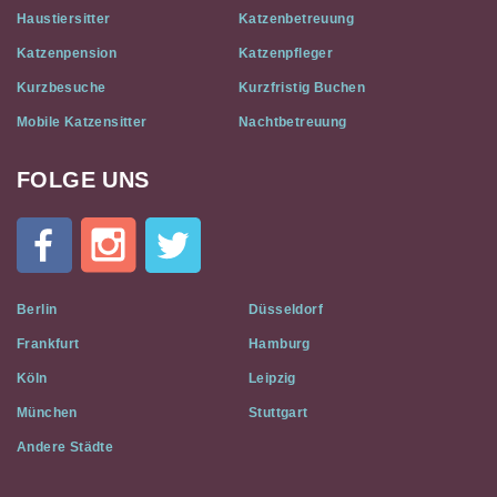
Haustiersitter
Katzenbetreuung
Katzenpension
Katzenpfleger
Kurzbesuche
Kurzfristig Buchen
Mobile Katzensitter
Nachtbetreuung
FOLGE UNS
Cat
In
A
Flat
on
Social
Berlin
Düsseldorf
Media
Frankfurt
Hamburg
Köln
Leipzig
München
Stuttgart
Andere Städte