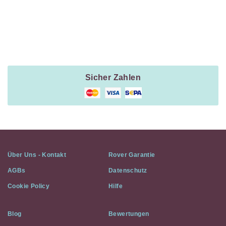
Payment
Method
Information
Sicher Zahlen
Über Uns - Kontakt
Rover Garantie
AGBs
Datenschutz
Cookie Policy
Hilfe
Blog
Bewertungen