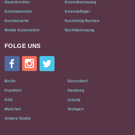
Haustiersitter
Katzenbetreuung
Katzenpension
Katzenpfleger
Kurzbesuche
Kurzfristig Buchen
Mobile Katzensitter
Nachtbetreuung
FOLGE UNS
Cat
In
A
Flat
on
Social
Berlin
Düsseldorf
Media
Frankfurt
Hamburg
Köln
Leipzig
München
Stuttgart
Andere Städte