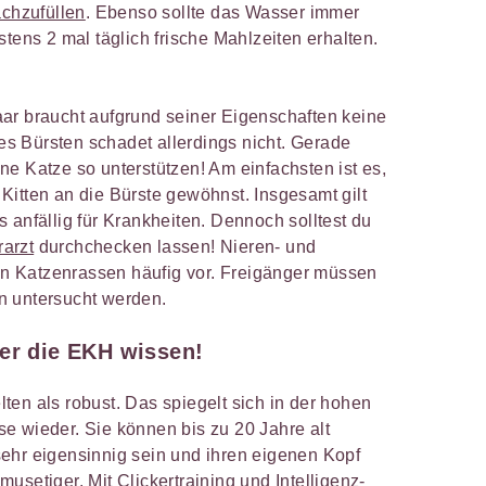
achzufüllen
. Ebenso sollte das Wasser immer
stens 2 mal täglich frische Mahlzeiten erhalten.
ar braucht aufgrund seiner Eigenschaften keine
s Bürsten schadet allerdings nicht. Gerade
e Katze so unterstützen! Am einfachsten ist es,
Kitten an die Bürste gewöhnst. Insgesamt gilt
 anfällig für Krankheiten. Dennoch solltest du
rarzt
durchchecken lassen! Nieren- und
 Katzenrassen häufig vor. Freigänger müssen
n untersucht werden.
ber die EKH wissen!
en als robust. Das spiegelt sich in der hohen
e wieder. Sie können bis zu 20 Jahre alt
ehr eigensinnig sein und ihren eigenen Kopf
usetiger. Mit Clickertraining und Intelligenz-