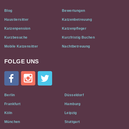
Blog
Bewertungen
Haustiersitter
Katzenbetreuung
Katzenpension
Katzenpfleger
Kurzbesuche
Kurzfristig Buchen
Mobile Katzensitter
Nachtbetreuung
FOLGE UNS
Cat
In
A
Flat
on
Social
Berlin
Düsseldorf
Media
Frankfurt
Hamburg
Köln
Leipzig
München
Stuttgart