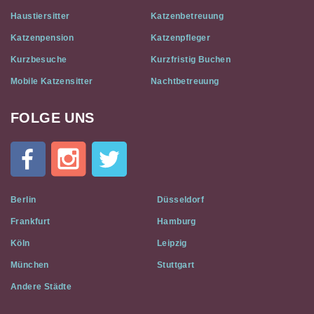
Haustiersitter
Katzenbetreuung
Katzenpension
Katzenpfleger
Kurzbesuche
Kurzfristig Buchen
Mobile Katzensitter
Nachtbetreuung
FOLGE UNS
Cat
In
A
Flat
on
Social
Berlin
Düsseldorf
Media
Frankfurt
Hamburg
Köln
Leipzig
München
Stuttgart
Andere Städte