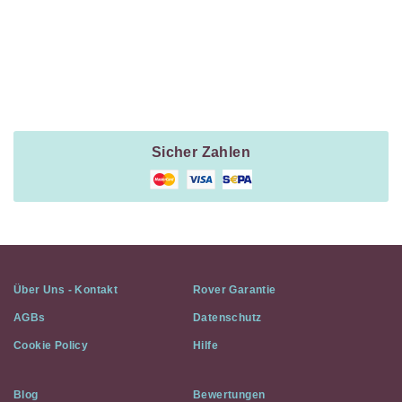
Payment
Method
Information
Sicher Zahlen
Über Uns - Kontakt
Rover Garantie
AGBs
Datenschutz
Cookie Policy
Hilfe
Blog
Bewertungen