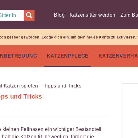
Blog
Katzensitter werden
Zum Bu
itter in
 noch besser geworden!
Logge dich ein
, um dein neues Konto zu aktivieren, 
ENBETREUUNG
KATZENPFLEGE
KATZENVERHA
pps und Tricks
e kleinen Fellnasen ein wichtiger Bestandteil
ält die Katzen fit, beweglich, fördert die