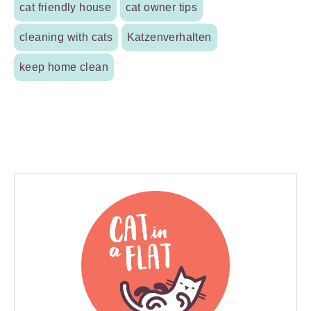
cat friendly house
cat owner tips
cleaning with cats
Katzenverhalten
keep home clean