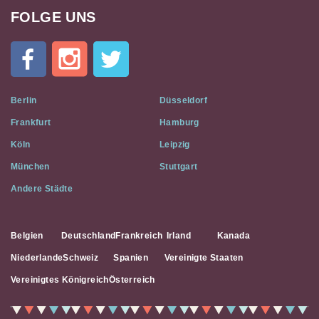
FOLGE UNS
Cat
In
A
Flat
on
Social
Berlin
Düsseldorf
Media
Frankfurt
Hamburg
Köln
Leipzig
München
Stuttgart
Andere Städte
Belgien
Deutschland
Frankreich
Irland
Kanada
Niederlande
Schweiz
Spanien
Vereinigte Staaten
Vereinigtes Königreich
Österreich