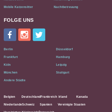
Mobile Katzensitter
Nachtbetreuung
FOLGE UNS
Cat
In
A
Flat
on
Social
Berlin
Düsseldorf
Media
Frankfurt
Hamburg
Köln
Leipzig
München
Stuttgart
Andere Städte
Belgien
Deutschland
Frankreich
Irland
Kanada
Niederlande
Schweiz
Spanien
Vereinigte Staaten