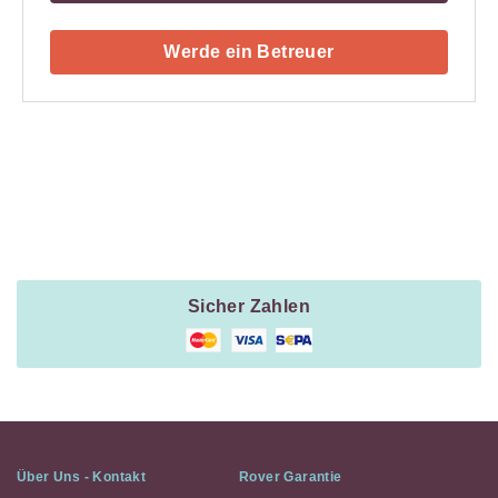
Werde ein Betreuer
Payment
Method
Information
Sicher Zahlen
Über Uns - Kontakt
Rover Garantie