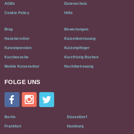
AGBs
Datenschutz
Cookie Policy
Hilfe
Blog
Bewertungen
Haustiersitter
Katzenbetreuung
Katzenpension
Katzenpfleger
Kurzbesuche
Kurzfristig Buchen
Mobile Katzensitter
Nachtbetreuung
FOLGE UNS
Cat
In
A
Flat
on
Social
Berlin
Düsseldorf
Media
Frankfurt
Hamburg