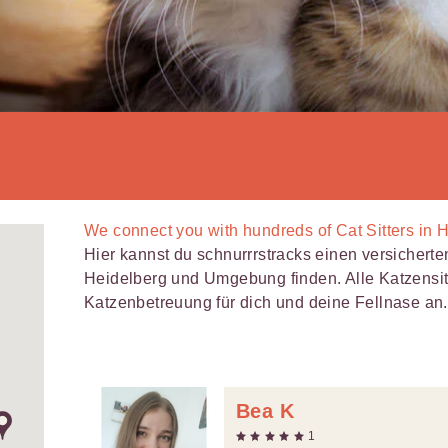
We connect you with
hundreds of
Cat Sitters in 
Hier kannst du schnurrrstracks einen versichert
Heidelberg und Umgebung finden. Alle Katzensitt
Katzenbetreuung für dich und deine Fellnase an.
Bea K
1