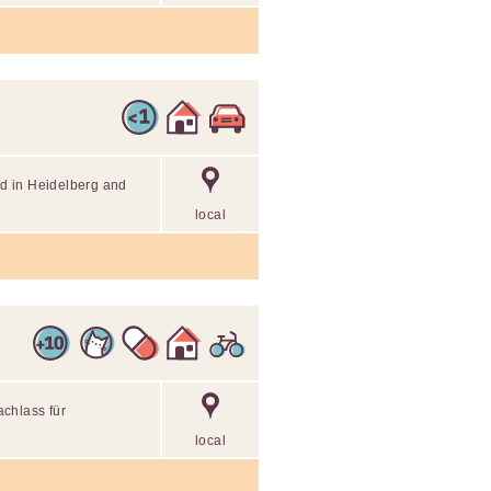
end in Heidelberg and
local
chlass für
local