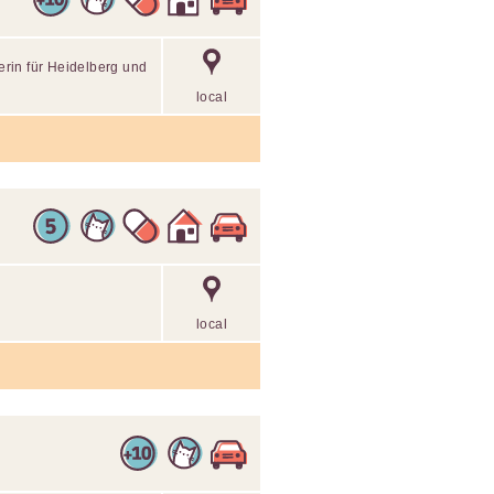
terin für Heidelberg und
local
local