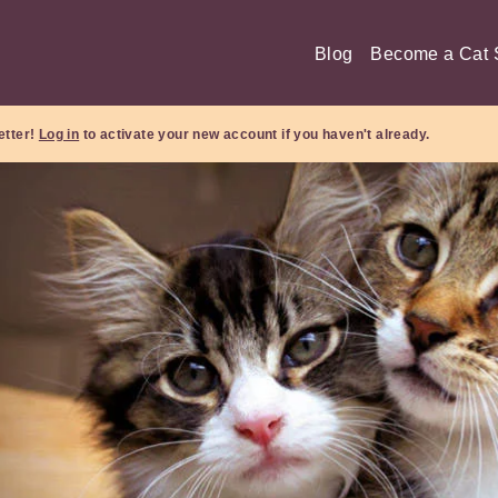
Blog
Become a Cat S
etter!
Log in
to activate your new account if you haven't already.