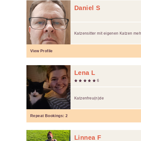
Daniel S
Katzensitter mit eigenen Katzen meh
View Profile
Lena L
6
Katzenfreu(n)de
Repeat Bookings:
2
Linnea F