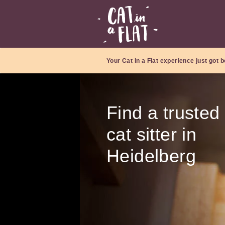
Your Cat in a Flat experience just got b
Find a trusted
cat sitter in
Heidelberg