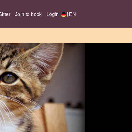
|
itter
Join to book
Login
EN