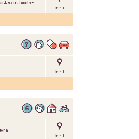
nd, es ist Familie♥️
local
local
terin
local