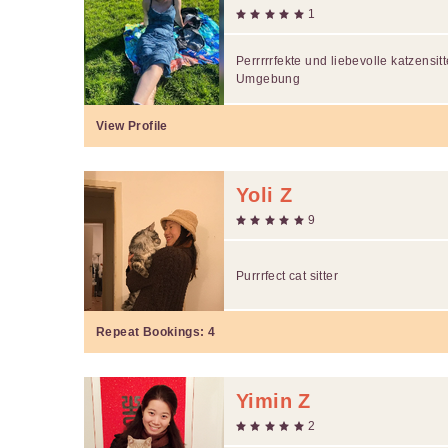
1
Perrrrrfekte und liebevolle katzensit
Umgebung
View Profile
Yoli Z
9
Purrrfect cat sitter
Repeat Bookings:
4
Yimin Z
2