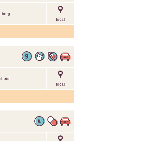
elberg
local
enheim
local