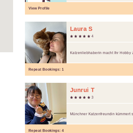
View Profile
Laura S
4
Katzenliebhaberin macht Ihr Hobby
Repeat Bookings:
1
Junrui T
3
Münchner Katzenfreundin kümmert s
Repeat Bookings:
4