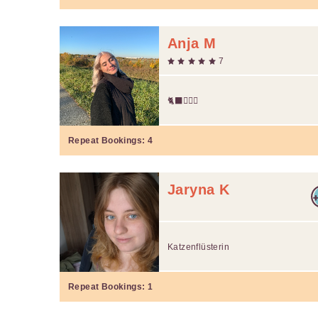
Anja M
7
🐈‍⬛🙋🏼‍♀️
Repeat Bookings:
4
Jaryna K
Katzenflüsterin
Repeat Bookings:
1