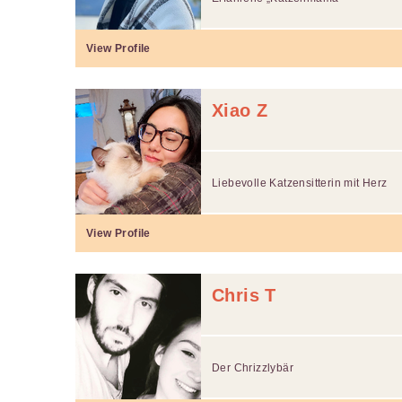
View Profile
Xiao Z
Liebevolle Katzensitterin mit Herz
View Profile
Chris T
Der Chrizzlybär