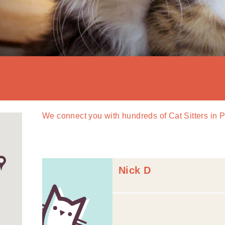
We connect you with
hundreds of
Cat Sitters in 
Nick D