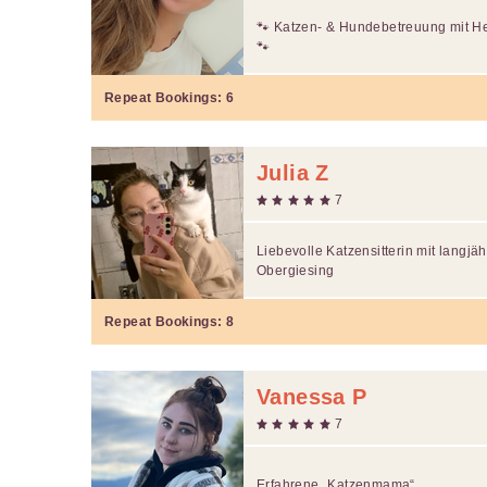
🐾 Katzen- & Hundebetreuung mit H
🐾
Repeat Bookings:
6
Julia Z
7
Liebevolle Katzensitterin mit langjäh
Obergiesing
Repeat Bookings:
8
Vanessa P
7
Erfahrene „Katzenmama“