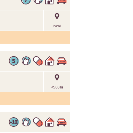
local
<500m