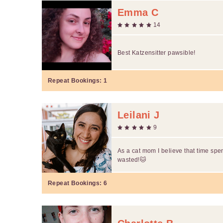
Emma C
14
Best Katzensitter pawsible!
Repeat Bookings:
1
Leilani J
9
As a cat mom I believe that time spen
wasted!🐱
Repeat Bookings:
6