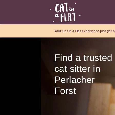
Your Cat in a Flat experience just got b
Find a trusted
cat sitter in
Perlacher
Forst