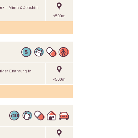
erz – Mirna & Joachim
<500m
riger Erfahrung in
<500m