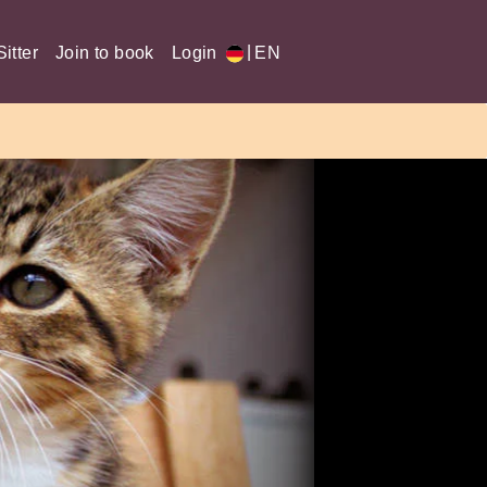
|
itter
Join to book
Login
EN