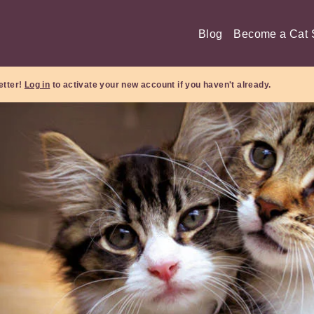
Blog
Become a Cat S
etter!
Log in
to activate your new account if you haven't already.