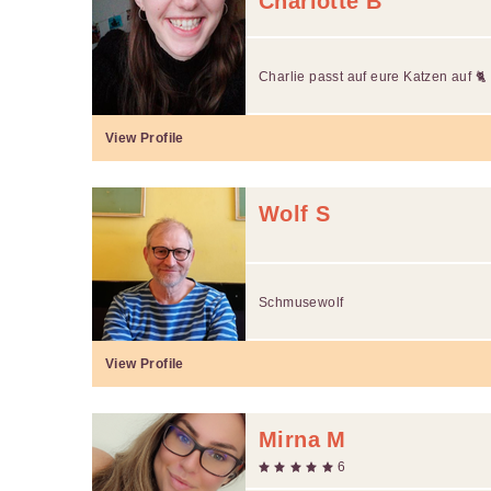
Charlotte B
Charlie passt auf eure Katzen auf 🐈
View Profile
Wolf S
Schmusewolf
View Profile
Mirna M
6