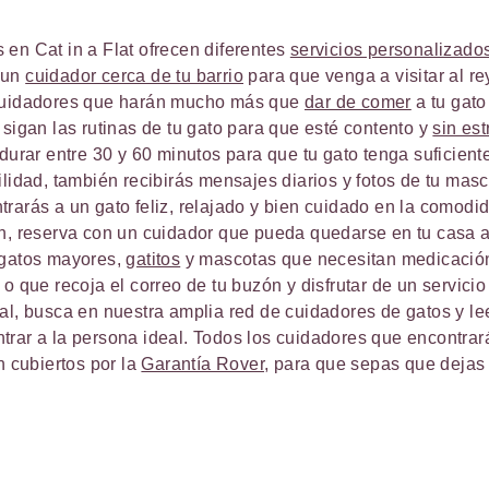
en Cat in a Flat ofrecen diferentes
servicios personalizado
 un
cuidador cerca de tu barrio
para que venga a visitar al re
 cuidadores que harán mucho más que
dar de comer
a tu gato
 sigan las rutinas de tu gato para que esté contento y
sin est
 durar entre 30 y 60 minutos para que tu gato tenga suficien
ilidad, también recibirás mensajes diarios y fotos de tu mas
rarás a un gato feliz, relajado y bien cuidado en la comodi
ón, reserva con un cuidador que pueda quedarse en tu casa 
 gatos mayores,
gatitos
y mascotas que necesitan medicación
o que recoja el correo de tu buzón y disfrutar de un servici
al, busca en nuestra amplia red de cuidadores de gatos y le
rar a la persona ideal. Todos los cuidadores que encontrará
n cubiertos por la
Garantía Rover
, para que sepas que dejas 