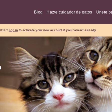
Blog
Hazte cuidador de gatos
Únete pa
etter!
Log in
to activate your new account if you haven't already.
o