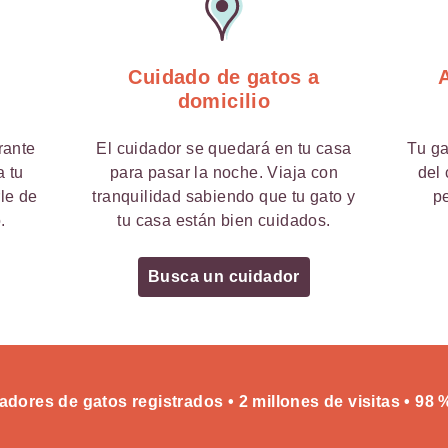
Cuidado de gatos a
domicilio
rante
El cuidador se quedará en tu casa
Tu ga
a tu
para pasar la noche. Viaja con
del 
rle de
tranquilidad sabiendo que tu gato y
p
.
tu casa están bien cuidados.
Busca un cuidador
adores de gatos registrados • 2 millones de visitas • 98 