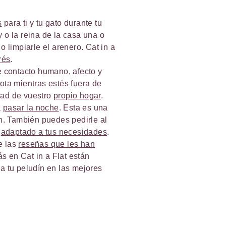
s
para ti y tu gato durante tu
y o la reina de la casa una o
 o limpiarle el arenero. Cat in a
rés
.
te contacto humano, afecto y
cota mientras estés fuera de
dad de vuestro
propio hogar
.
a
pasar la noche
. Esta es una
. También puedes pedirle al
o
adaptado a tus necesidades
.
e las
reseñas que les han
s en Cat in a Flat están
a tu peludín en las mejores