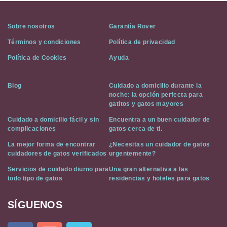
Sobre nosotros
Garantía Rover
Términos y condiciones
Política de privacidad
Política de Cookies
Ayuda
Blog
Cuidado a domicilio durante la
noche: la opción perfecta para
gatitos y gatos mayores
Cuidado a domicilio fácil y sin
Encuentra a un buen cuidador de
complicaciones
gatos cerca de ti.
La mejor forma de encontrar
¿Necesitas un cuidador de gatos
cuidadores de gatos verificados
urgentemente?
Servicios de cuidado diurno para
Una gran alternativa a las
todo tipo de gatos
residencias y hoteles para gatos
SÍGUENOS
Cat
In