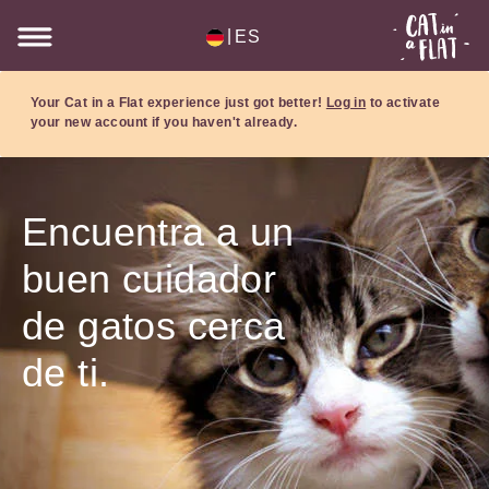
|
ES
Your Cat in a Flat experience just got better!
Log in
to activate
your new account if you haven't already.
Encuentra a un
buen cuidador
de gatos cerca
de ti.