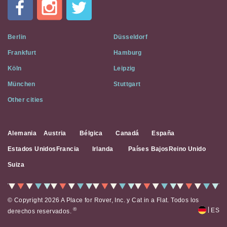
A
Flat
on
Social
Berlin
Düsseldorf
Media
Frankfurt
Hamburg
Köln
Leipzig
München
Stuttgart
Other cities
Alemania
Austria
Bélgica
Canadá
España
Estados Unidos
Francia
Irlanda
Países Bajos
Reino Unido
Suiza
© Copyright 2026 A Place for Rover, Inc. y Cat in a Flat. Todos los
|
®
ES
derechos reservados.