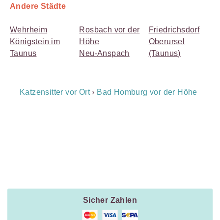
Andere Städte
Wehrheim
Rosbach vor der
Friedrichsdorf
Königstein im
Höhe
Oberursel
Taunus
Neu-Anspach
(Taunus)
Breadcrumb
Katzensitter vor Ort
›
Bad Homburg vor der Höhe
Navigation
Payment
Method
Information
Sicher Zahlen