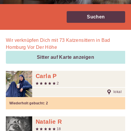
Suchen
Wir verknüpfen Dich mit
73
Katzensittern in Bad
Homburg Vor Der Höhe
Sitter auf Karte anzeigen
Carla P
2
lokal
Wiederholt gebucht:
2
Natalie R
18