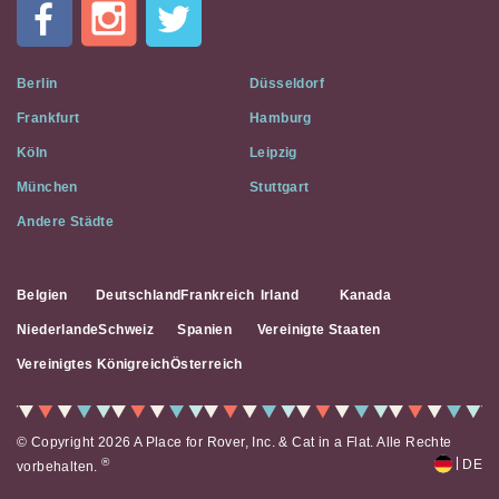
A
Flat
on
Social
Berlin
Düsseldorf
Media
Frankfurt
Hamburg
Köln
Leipzig
München
Stuttgart
Andere Städte
Belgien
Deutschland
Frankreich
Irland
Kanada
Niederlande
Schweiz
Spanien
Vereinigte Staaten
Vereinigtes Königreich
Österreich
© Copyright 2026 A Place for Rover, Inc. & Cat in a Flat. Alle Rechte
|
®
DE
vorbehalten.