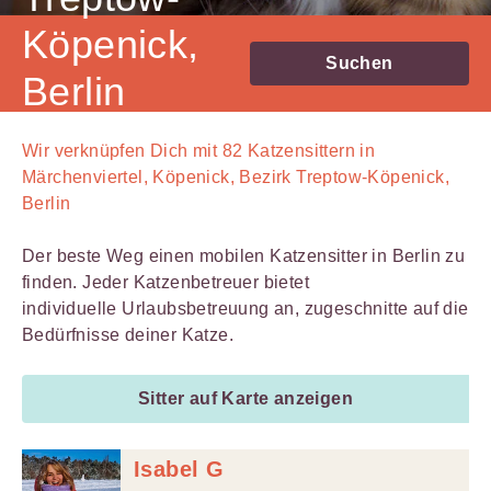
Köpenick,
Suchen
Berlin
Wir verknüpfen Dich mit
82
Katzensittern in
Märchenviertel, Köpenick, Bezirk Treptow-Köpenick,
Berlin
Der beste Weg einen mobilen Katzensitter in Berlin zu
finden. Jeder Katzenbetreuer bietet
individuelle Urlaubsbetreuung an, zugeschnitte auf die
Bedürfnisse deiner Katze.
Sitter auf Karte anzeigen
Isabel G