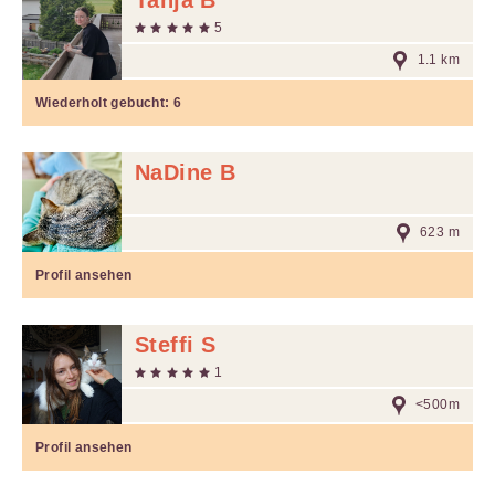
Tanja B
5
1.1 km
Wiederholt gebucht:
6
NaDine B
623 m
Profil ansehen
Steffi S
1
<500m
Profil ansehen