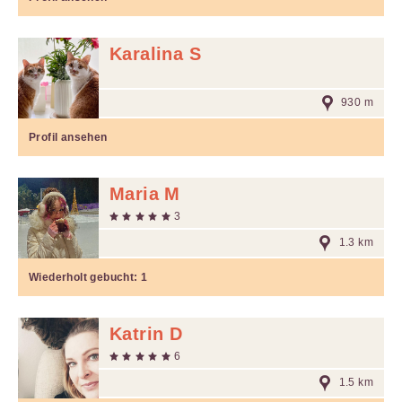
Karalina S
930 m
Profil ansehen
Maria M
3
1.3 km
Wiederholt gebucht:
1
Katrin D
6
1.5 km