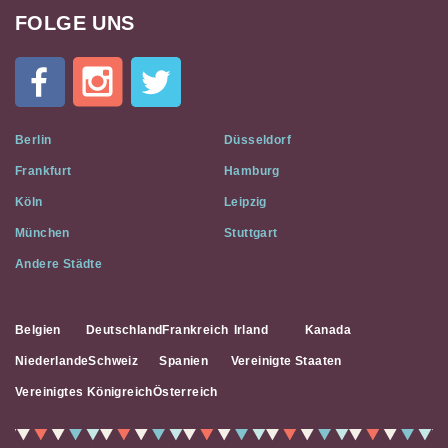
FOLGE UNS
Cat
In
A
Flat
on
Social
Berlin
Düsseldorf
Media
Frankfurt
Hamburg
Köln
Leipzig
München
Stuttgart
Andere Städte
Belgien
Deutschland
Frankreich
Irland
Kanada
Niederlande
Schweiz
Spanien
Vereinigte Staaten
Vereinigtes Königreich
Österreich