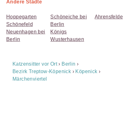
Andere Städte
Hoppegarten
Schöneiche bei
Ahrensfelde
Schönefeld
Berlin
Neuenhagen bei
Königs
Berlin
Wusterhausen
Breadcrumb
Katzensitter vor Ort
›
Berlin
›
Navigation
Bezirk Treptow-Köpenick
›
Köpenick
›
Märchenviertel
Payment
Method
Information