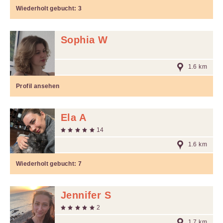
Wiederholt gebucht:
3
Sophia W
1.6 km
Profil ansehen
Ela A
14
1.6 km
Wiederholt gebucht:
7
Jennifer S
2
1.7 km