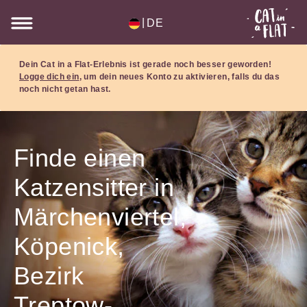
|
DE
Dein Cat in a Flat-Erlebnis ist gerade noch besser geworden!
Logge dich ein
, um dein neues Konto zu aktivieren, falls du das
noch nicht getan hast.
Finde einen
Katzensitter in
Märchenviertel,
Köpenick,
Bezirk
Treptow-