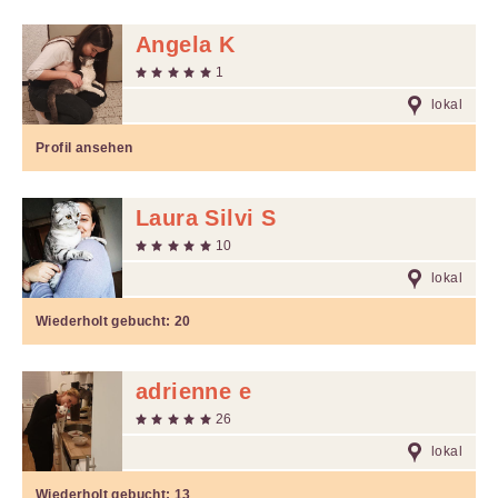
Angela K
1
lokal
Profil ansehen
Laura Silvi S
10
lokal
Wiederholt gebucht:
20
adrienne e
26
lokal
Wiederholt gebucht:
13