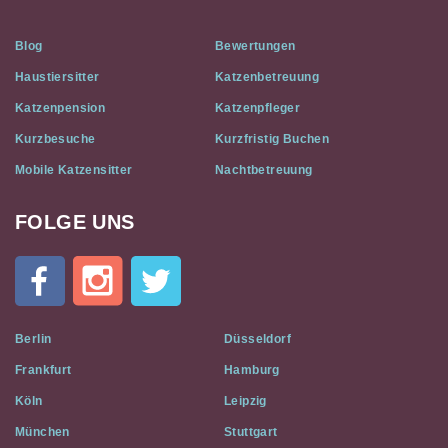
Blog
Bewertungen
Haustiersitter
Katzenbetreuung
Katzenpension
Katzenpfleger
Kurzbesuche
Kurzfristig Buchen
Mobile Katzensitter
Nachtbetreuung
FOLGE UNS
Cat
In
A
Flat
on
Social
Berlin
Düsseldorf
Media
Frankfurt
Hamburg
Köln
Leipzig
München
Stuttgart