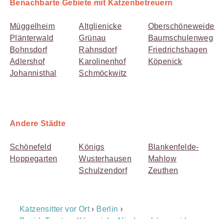
Benachbarte Gebiete mit Katzenbetreuern
Müggelheim
Altglienicke
Oberschöneweide
Plänterwald
Grünau
Baumschulenweg
Bohnsdorf
Rahnsdorf
Friedrichshagen
Adlershof
Karolinenhof
Köpenick
Johannisthal
Schmöckwitz
Andere Städte
Schönefeld
Königs
Blankenfelde-
Hoppegarten
Wusterhausen
Mahlow
Schulzendorf
Zeuthen
Breadcrumb
Katzensitter vor Ort
›
Berlin
›