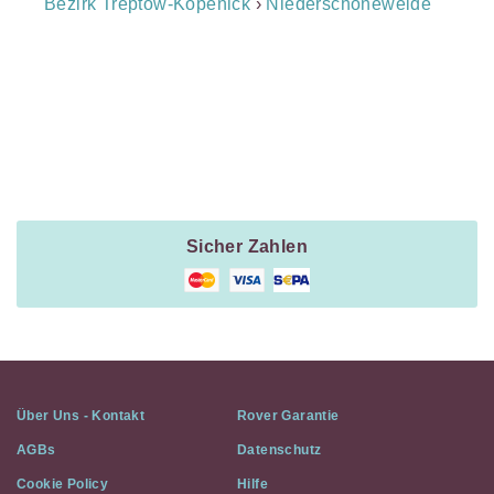
Navigation
Bezirk Treptow-Köpenick
›
Niederschöneweide
Payment
Method
Information
Sicher Zahlen
Über Uns - Kontakt
Rover Garantie
AGBs
Datenschutz
Cookie Policy
Hilfe