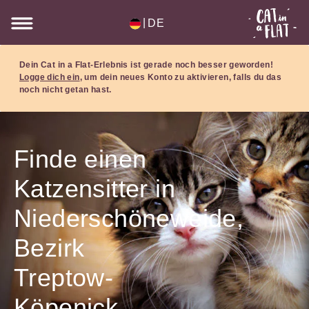
|
DE
Dein Cat in a Flat-Erlebnis ist gerade noch besser geworden!
Logge dich ein
, um dein neues Konto zu aktivieren, falls du das
noch nicht getan hast.
Finde einen
Katzensitter in
Niederschöneweide,
Bezirk
Treptow-
Köpenick,