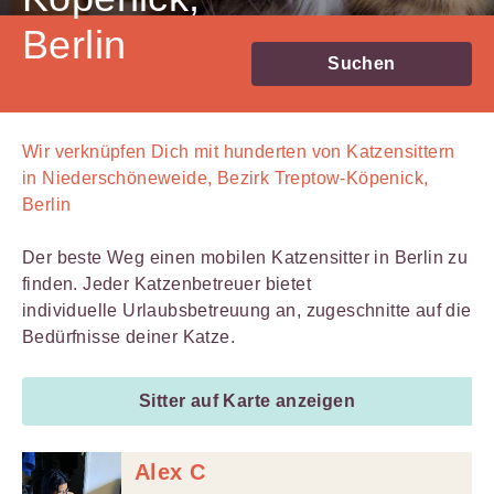
Berlin
Suchen
Wir verknüpfen Dich mit
hunderten von
Katzensittern
in Niederschöneweide, Bezirk Treptow-Köpenick,
Berlin
Der beste Weg einen mobilen Katzensitter in Berlin zu
finden. Jeder Katzenbetreuer bietet
individuelle Urlaubsbetreuung an, zugeschnitte auf die
Bedürfnisse deiner Katze.
Sitter auf Karte anzeigen
Alex C