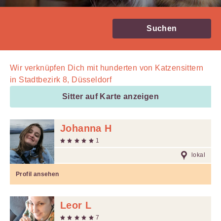
Suchen
Wir verknüpfen Dich mit
hunderten von
Katzensittern
in Stadtbezirk 8, Düsseldorf
Sitter auf Karte anzeigen
Johanna H
1
lokal
Profil ansehen
Leor L
7