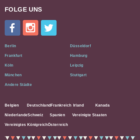
FOLGE UNS
Cat
In
A
Flat
on
Social
Berlin
Düsseldorf
Media
Frankfurt
Hamburg
Köln
Leipzig
München
Stuttgart
Andere Städte
Belgien
Deutschland
Frankreich
Irland
Kanada
Niederlande
Schweiz
Spanien
Vereinigte Staaten
Vereinigtes Königreich
Österreich