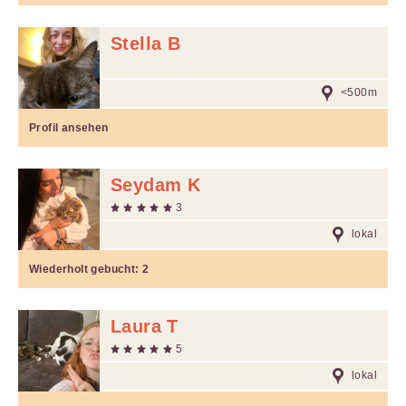
Stella B
<500m
Profil ansehen
Seydam K
3
lokal
Wiederholt gebucht:
2
Laura T
5
lokal