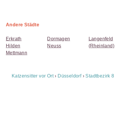
Andere Städte
Erkrath
Dormagen
Langenfeld
Hilden
Neuss
(Rheinland)
Mettmann
Breadcrumb
Katzensitter vor Ort
›
Düsseldorf
›
Stadtbezirk 8
Navigation
Payment
Method
Information