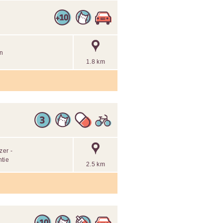
in
1.8 km
zer -
ntie
2.5 km