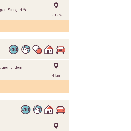
gen-Stuttgart 🐾
3.9 km
rtner für dein
4 km