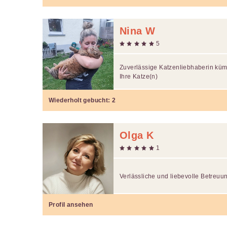
Nina W
5
Zuverlässige Katzenliebhaberin küm
Ihre Katze(n)
Wiederholt gebucht:
2
Olga K
1
Verlässliche und liebevolle Betreuun
Profil ansehen