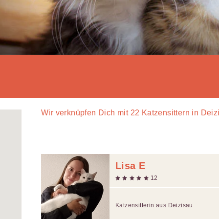
Wir verknüpfen Dich mit
22
Katzensittern in Deiz
Lisa E
12
Katzensitterin aus Deizisau