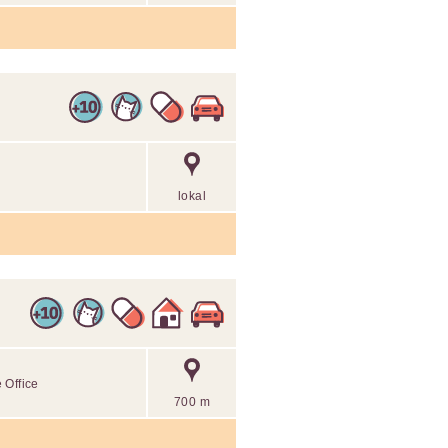
lokal
 Office
700 m