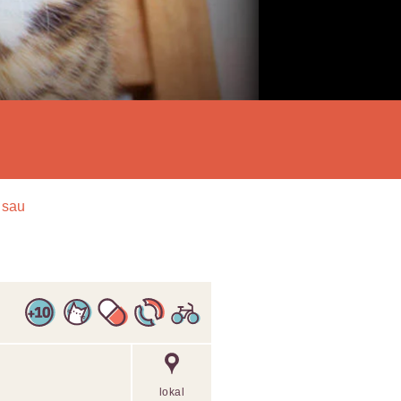
isau
lokal