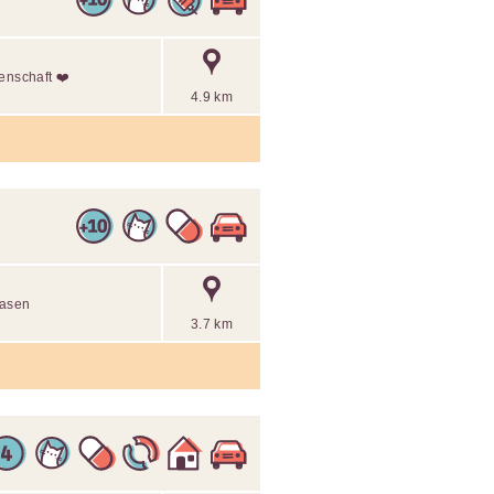
enschaft ❤️
4.9 km
nasen
3.7 km