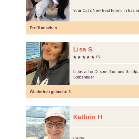
Your Cat’s New Best Friend in Esslin
Profil ansehen
Lisa S
15
Liebevoller Dosenöffner und Spielpa
Stubentiger
Wiederholt gebucht:
8
Kathrin H
Catrin