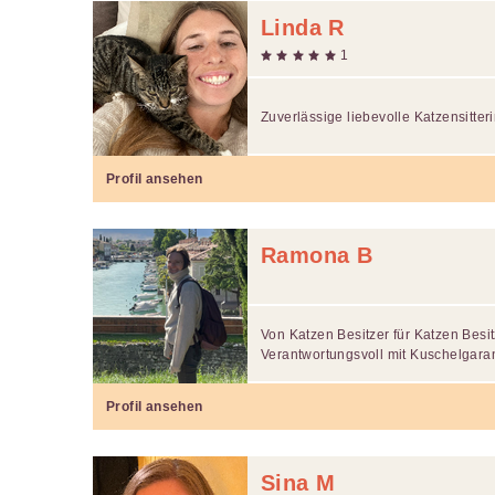
Linda R
1
Zuverlässige liebevolle Katzensitter
Profil ansehen
Ramona B
Von Katzen Besitzer für Katzen Besit
Verantwortungsvoll mit Kuschelgara
Profil ansehen
Sina M