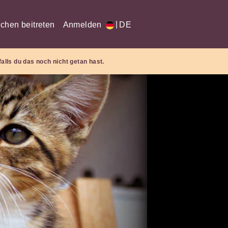
|
chen beitreten
Anmelden
DE
falls du das noch nicht getan hast.