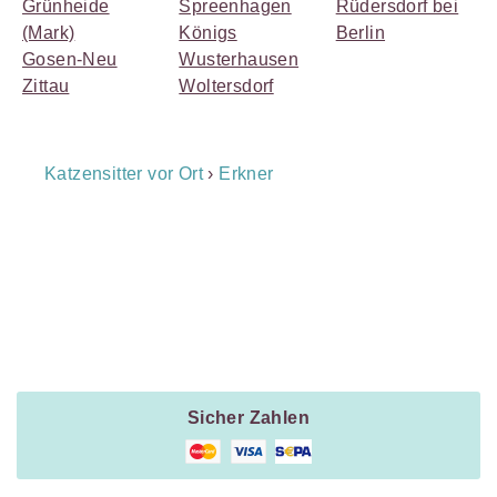
Grünheide
Spreenhagen
Rüdersdorf bei
(Mark)
Königs
Berlin
Gosen-Neu
Wusterhausen
Zittau
Woltersdorf
Breadcrumb
Katzensitter vor Ort
›
Erkner
Navigation
Payment
Method
Information
Sicher Zahlen