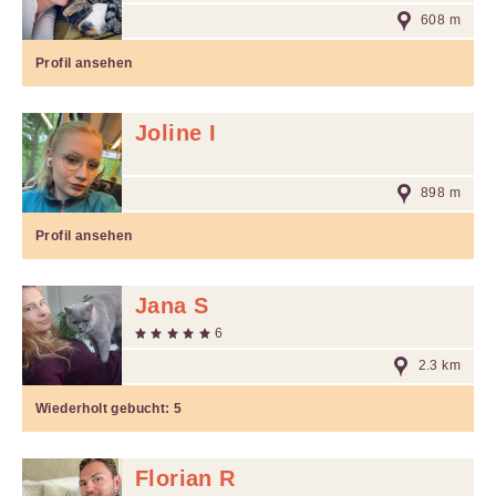
608 m
Profil ansehen
Joline I
898 m
Profil ansehen
Jana S
6
2.3 km
Wiederholt gebucht:
5
Florian R