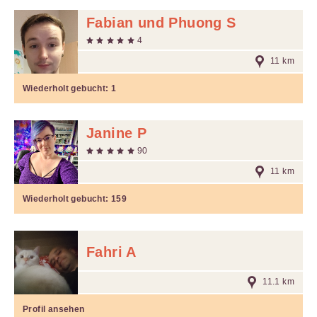
Fabian und Phuong S
4
11 km
Wiederholt gebucht:
1
Janine P
90
11 km
Wiederholt gebucht:
159
Fahri A
11.1 km
Profil ansehen