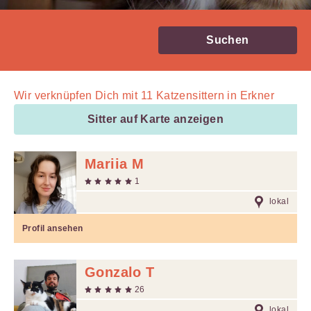
Suchen
Wir verknüpfen Dich mit
11
Katzensittern in Erkner
Sitter auf Karte anzeigen
Mariia M
1
lokal
Profil ansehen
Gonzalo T
26
lokal