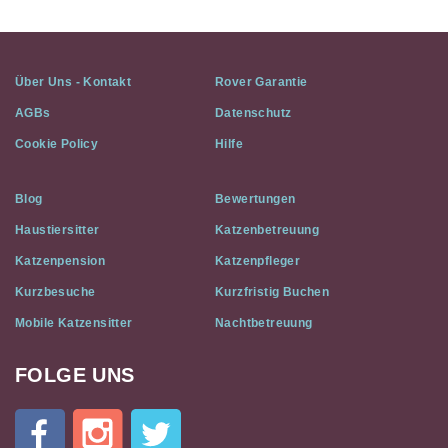
Über Uns - Kontakt
Rover Garantie
AGBs
Datenschutz
Cookie Policy
Hilfe
Blog
Bewertungen
Haustiersitter
Katzenbetreuung
Katzenpension
Katzenpfleger
Kurzbesuche
Kurzfristig Buchen
Mobile Katzensitter
Nachtbetreuung
FOLGE UNS
Cat
In
A
Flat