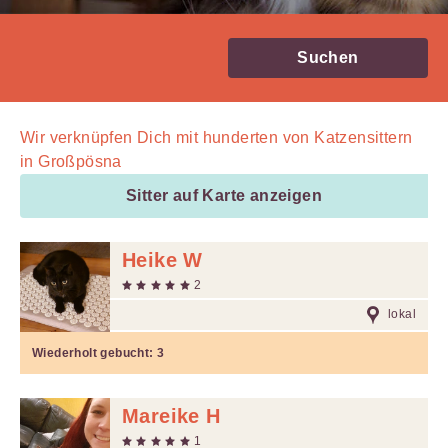
Suchen
Wir verknüpfen Dich mit
hunderten von
Katzensittern
in Großpösna
Sitter auf Karte anzeigen
Heike W
2
lokal
Wiederholt gebucht:
3
Mareike H
1