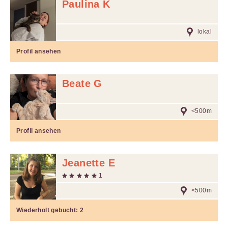
Paulina K
lokal
Profil ansehen
Beate G
<500m
Profil ansehen
Jeanette E
1
<500m
Wiederholt gebucht:
2