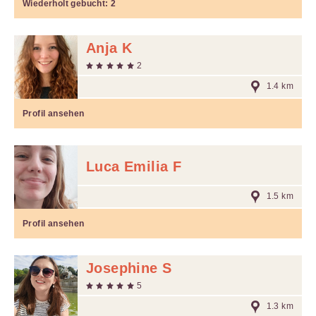
Wiederholt gebucht:
2
Anja K
2
1.4 km
Profil ansehen
Luca Emilia F
1.5 km
Profil ansehen
Josephine S
5
1.3 km