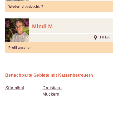
Wiederholt gebucht:
7
Mindi M
1.6 km
Profil ansehen
Benachbarte Gebiete mit Katzenbetreuern
Störmthal
Dreiskau-
Muckern