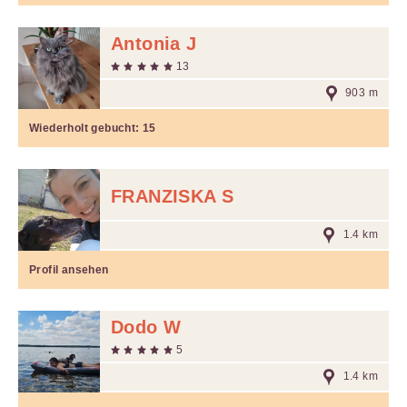
Antonia J
13
903 m
Wiederholt gebucht:
15
FRANZISKA S
1.4 km
Profil ansehen
Dodo W
5
1.4 km