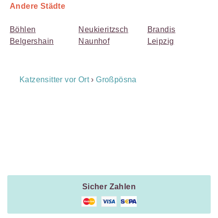
Andere Städte
Böhlen
Neukieritzsch
Brandis
Belgershain
Naunhof
Leipzig
Breadcrumb
Katzensitter vor Ort
›
Großpösna
Navigation
Payment
Method
Information
Sicher Zahlen