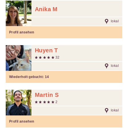
Anika M
lokal
Profil ansehen
Huyen T
32
lokal
Wiederholt gebucht:
14
Martin S
2
lokal
Profil ansehen