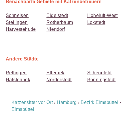
Benachbarte Gebiete mit Katzenbetreuern
Schnelsen
Eidelstedt
Hoheluft-West
Stellingen
Rotherbaum
Lokstedt
Harvestehude
Niendorf
Andere Städte
Rellingen
Ellerbek
Schenefeld
Halstenbek
Norderstedt
Bönningstedt
Breadcrumb
Katzensitter vor Ort
›
Hamburg
›
Bezirk Eimsbüttel
›
Navigation
Eimsbüttel