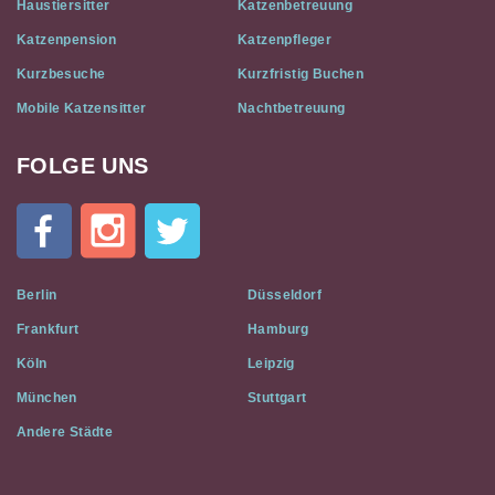
Haustiersitter
Katzenbetreuung
Katzenpension
Katzenpfleger
Kurzbesuche
Kurzfristig Buchen
Mobile Katzensitter
Nachtbetreuung
FOLGE UNS
Cat
In
A
Flat
on
Social
Berlin
Düsseldorf
Media
Frankfurt
Hamburg
Köln
Leipzig
München
Stuttgart
Andere Städte