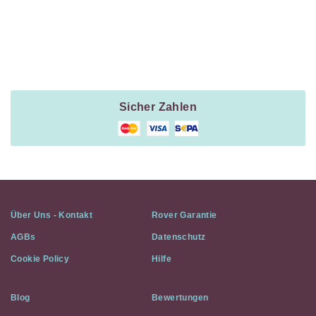
Payment
Method
Information
Sicher Zahlen
Über Uns - Kontakt
Rover Garantie
AGBs
Datenschutz
Cookie Policy
Hilfe
Blog
Bewertungen