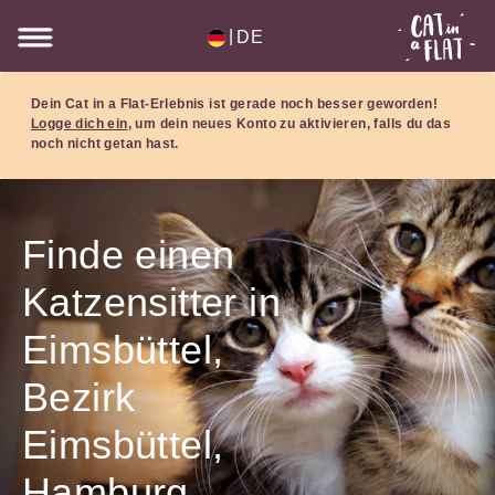
|
DE
Dein Cat in a Flat-Erlebnis ist gerade noch besser geworden!
Logge dich ein
, um dein neues Konto zu aktivieren, falls du das
noch nicht getan hast.
Finde einen
Katzensitter in
Eimsbüttel,
Bezirk
Eimsbüttel,
Hamburg