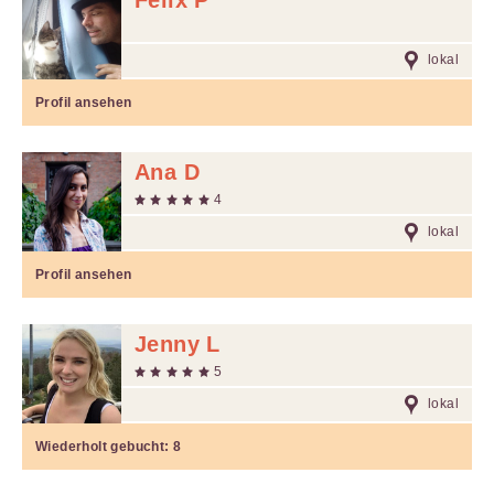
Felix P
lokal
Profil ansehen
Ana D
4
lokal
Profil ansehen
Jenny L
5
lokal
Wiederholt gebucht:
8