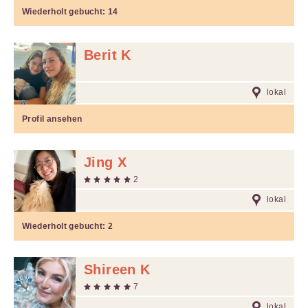
Wiederholt gebucht:
14
Berit K
lokal
Profil ansehen
Jing X
2
lokal
Wiederholt gebucht:
2
Shireen K
7
lokal