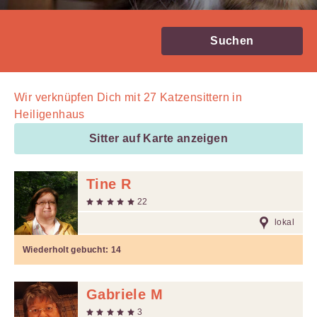
Suchen
Wir verknüpfen Dich mit
27
Katzensittern in
Heiligenhaus
Sitter auf Karte anzeigen
Tine R
22
lokal
Wiederholt gebucht:
14
Gabriele M
3