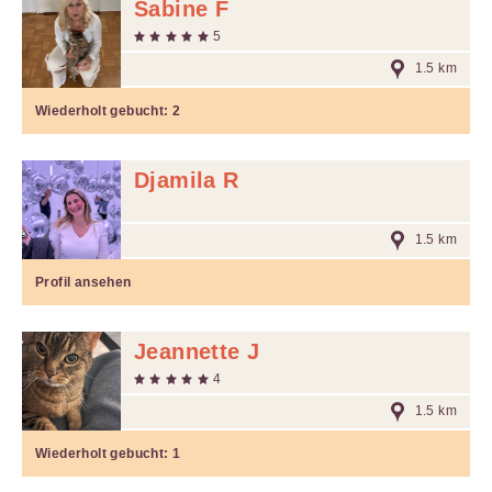
Sabine F
5
1.5 km
Wiederholt gebucht:
2
Djamila R
1.5 km
Profil ansehen
Jeannette J
4
1.5 km
Wiederholt gebucht:
1