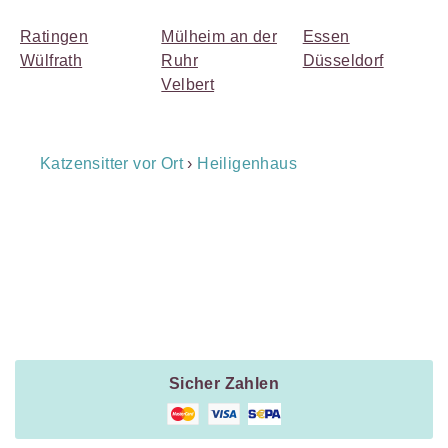
Ratingen
Mülheim an der
Essen
Wülfrath
Ruhr
Düsseldorf
Velbert
Breadcrumb
Katzensitter vor Ort
›
Heiligenhaus
Navigation
Payment
Method
Information
Sicher Zahlen