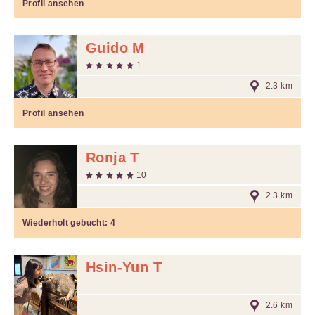
Profil ansehen
Guido M
1
2.3 km
Profil ansehen
Ronja T
10
2.3 km
Wiederholt gebucht:
4
Hsin-Yun T
2.6 km