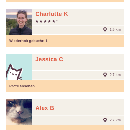
Charlotte K
5
1.9 km
Wiederholt gebucht:
1
Jessica C
2.7 km
Profil ansehen
Alex B
2.7 km