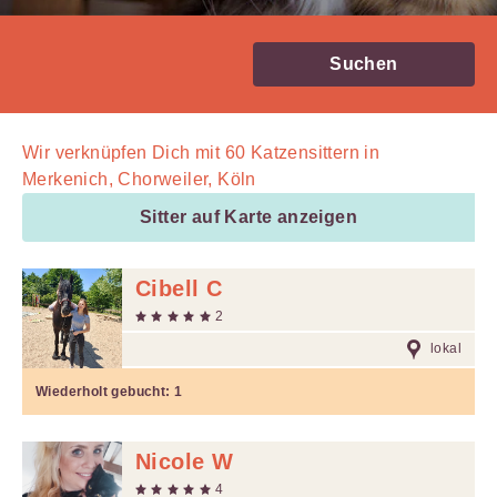
Suchen
Wir verknüpfen Dich mit
60
Katzensittern in
Merkenich, Chorweiler, Köln
Sitter auf Karte anzeigen
Cibell C
2
lokal
Wiederholt gebucht:
1
Nicole W
4