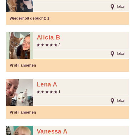
lokal
Wiederholt gebucht:
1
Alicia B
3
lokal
Profil ansehen
Lena A
1
lokal
Profil ansehen
Vanessa A