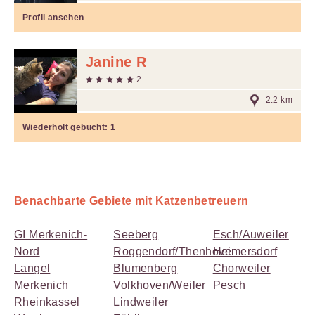
Profil ansehen
Janine R
2
2.2 km
Wiederholt gebucht:
1
Benachbarte Gebiete mit Katzenbetreuern
GI Merkenich-
Seeberg
Esch/Auweiler
Nord
Roggendorf/Thenhoven
Heimersdorf
Langel
Blumenberg
Chorweiler
Merkenich
Volkhoven/Weiler
Pesch
Rheinkassel
Lindweiler