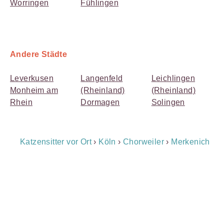
Worringen
Fühlingen
Andere Städte
Leverkusen
Langenfeld
Leichlingen
Monheim am
(Rheinland)
(Rheinland)
Rhein
Dormagen
Solingen
Breadcrumb
Katzensitter vor Ort
›
Köln
›
Chorweiler
›
Merkenich
Navigation
Payment
Method
Information