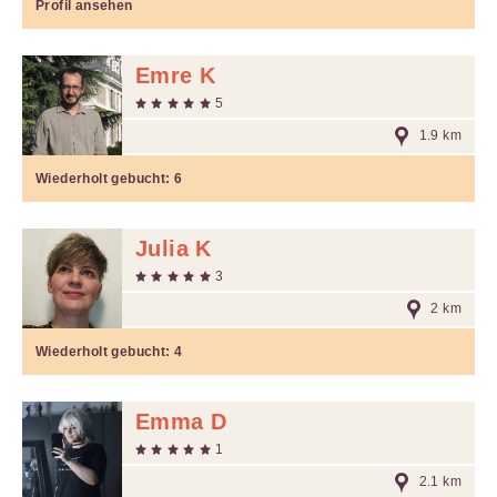
Profil ansehen
Emre K
5
1.9 km
Wiederholt gebucht:
6
Julia K
3
2 km
Wiederholt gebucht:
4
Emma D
1
2.1 km