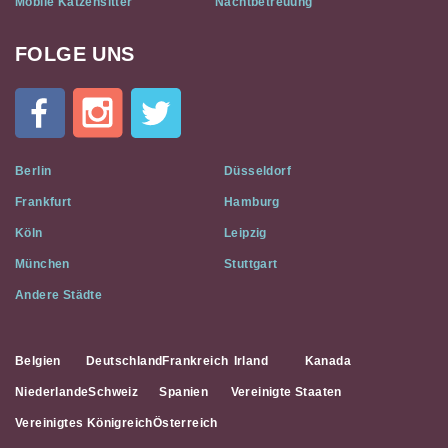
Mobile Katzensitter
Nachtbetreuung
FOLGE UNS
Cat
In
A
Flat
on
Social
Berlin
Düsseldorf
Media
Frankfurt
Hamburg
Köln
Leipzig
München
Stuttgart
Andere Städte
Belgien
Deutschland
Frankreich
Irland
Kanada
Niederlande
Schweiz
Spanien
Vereinigte Staaten
Vereinigtes Königreich
Österreich