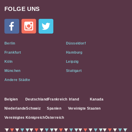
FOLGE UNS
Cat
In
A
Flat
on
Social
Berlin
Düsseldorf
Media
Frankfurt
Hamburg
Köln
Leipzig
München
Stuttgart
Andere Städte
Belgien
Deutschland
Frankreich
Irland
Kanada
Niederlande
Schweiz
Spanien
Vereinigte Staaten
Vereinigtes Königreich
Österreich