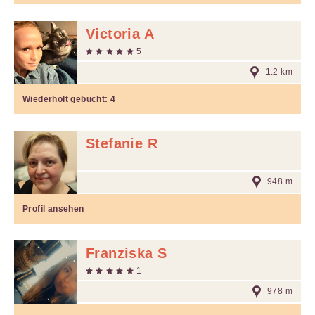
Victoria A
5
1.2 km
Wiederholt gebucht:
4
Stefanie R
948 m
Profil ansehen
Franziska S
1
978 m