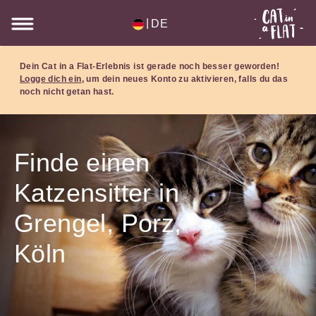
|
DE
Dein Cat in a Flat-Erlebnis ist gerade noch besser geworden!
Logge dich ein
, um dein neues Konto zu aktivieren, falls du das
noch nicht getan hast.
Finde einen
Katzensitter in
Grengel, Porz,
Köln