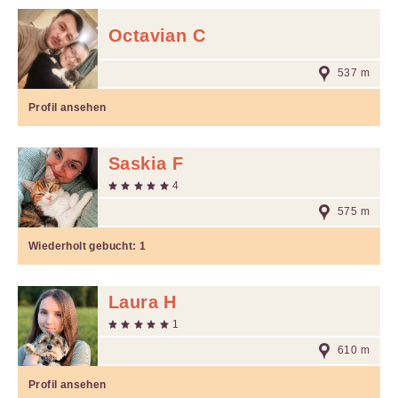
Octavian C
537 m
Profil ansehen
Saskia F
4
575 m
Wiederholt gebucht:
1
Laura H
1
610 m
Profil ansehen