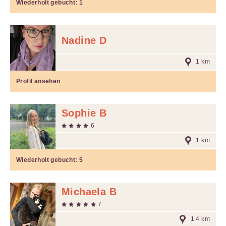
Wiederholt gebucht:
1
Nadine D
1 km
Profil ansehen
Sophie B
6
1 km
Wiederholt gebucht:
5
Michaela B
7
1.4 km