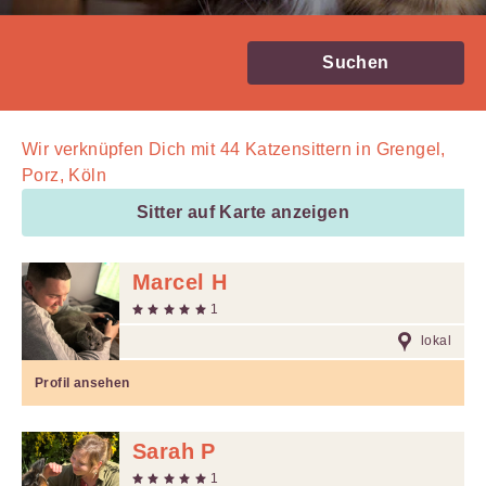
Suchen
Wir verknüpfen Dich mit
44
Katzensittern in Grengel,
Porz, Köln
Sitter auf Karte anzeigen
Marcel H
1
lokal
Profil ansehen
Sarah P
1