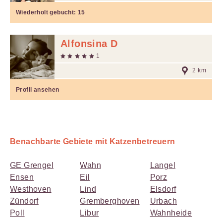
Wiederholt gebucht:
15
Alfonsina D
1
2 km
Profil ansehen
Benachbarte Gebiete mit Katzenbetreuern
GE Grengel
Wahn
Langel
Ensen
Eil
Porz
Westhoven
Lind
Elsdorf
Zündorf
Gremberghoven
Urbach
Poll
Libur
Wahnheide