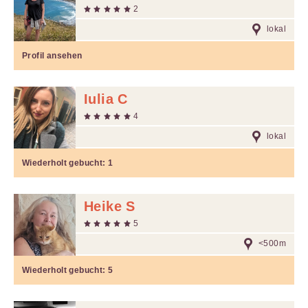
2
lokal
Profil ansehen
Iulia C
4
lokal
Wiederholt gebucht:
1
Heike S
5
<500m
Wiederholt gebucht:
5