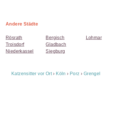
Andere Städte
Rösrath
Bergisch
Lohmar
Troisdorf
Gladbach
Niederkassel
Siegburg
Breadcrumb
Katzensitter vor Ort
›
Köln
›
Porz
›
Grengel
Navigation
Payment
Method
Information