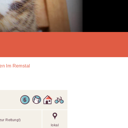
nen Im Remstal
zur Rettung!)
lokal