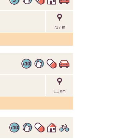
727 m
1.1 km