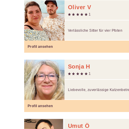
Oliver V
1
Verlässliche Sitter für vier Pfoten
Profil ansehen
Sonja H
1
Liebevolle, zuverlässige Katzenbet
Profil ansehen
Umut Ö