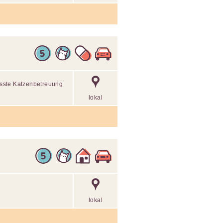
sste Katzenbetreuung
lokal
lokal