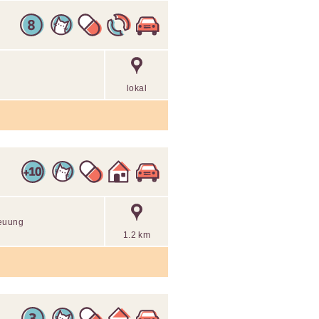
lokal
reuung
1.2 km