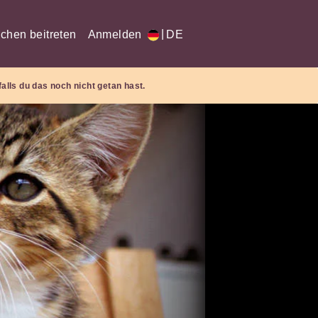
|
chen beitreten
Anmelden
DE
falls du das noch nicht getan hast.