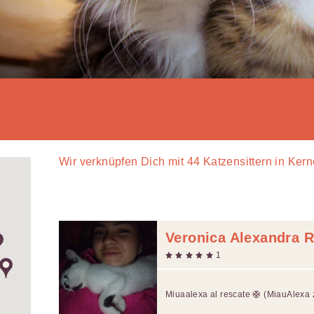
Wir verknüpfen Dich mit
44
Katzensittern in Ker
Veronica Alexandra R
1
Miuaalexa al rescate 🛟 (MiauAlexa 