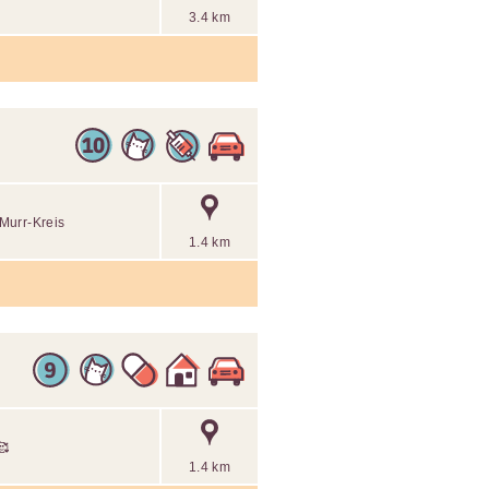
3.4 km
Murr-Kreis
1.4 km
🥰
1.4 km