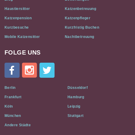
Haustiersitter
Katzenbetreuung
Katzenpension
Katzenpfleger
Kurzbesuche
Kurzfristig Buchen
Mobile Katzensitter
Nachtbetreuung
FOLGE UNS
Cat
In
A
Flat
on
Social
Berlin
Düsseldorf
Media
Frankfurt
Hamburg
Köln
Leipzig
München
Stuttgart
Andere Städte