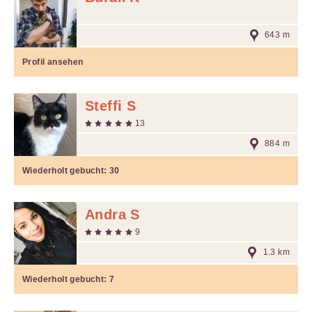
643 m
Profil ansehen
Steffi S
13
884 m
Wiederholt gebucht:
30
Andra S
9
1.3 km
Wiederholt gebucht:
7