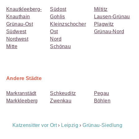
Knautkleeberg-
Südost
Miltitz
Knauthain
Gohlis
Lausen-Grünau
Grünau-Ost
Kleinzschocher
Plagwitz
Südwest
Ost
Grünau-Nord
Nordwest
Nord
Mitte
Schönau
Andere Städte
Markranstädt
Schkeuditz
Pegau
Markkleeberg
Zwenkau
Böhlen
Breadcrumb
Katzensitter vor Ort
›
Leipzig
›
Grünau-Siedlung
Navigation