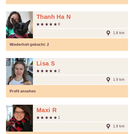
Thanh Ha N
8
1.8 km
Wiederholt gebucht:
2
Lisa S
2
1.9 km
Profil ansehen
Maxi R
1
1.9 km