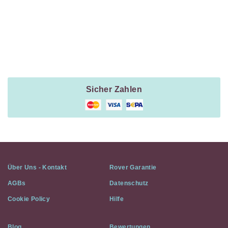
Payment
Method
Information
Sicher Zahlen
Über Uns - Kontakt
Rover Garantie
AGBs
Datenschutz
Cookie Policy
Hilfe
Blog
Bewertungen