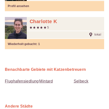
Profil ansehen
Charlotte K
5
lokal
Wiederholt gebucht:
1
Benachbarte Gebiete mit Katzenbetreuern
Flughafensiedlung
Mintard
Selbeck
Andere Städte