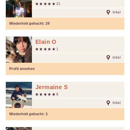
21
lokal
Wiederholt gebucht:
29
Elain O
1
lokal
Profil ansehen
Jermaine S
8
lokal
Wiederholt gebucht:
3