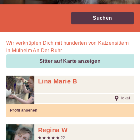
Suchen
Wir verknüpfen Dich mit
hunderten von
Katzensittern
in Mülheim An Der Ruhr
Sitter auf Karte anzeigen
Lina Marie B
lokal
Profil ansehen
Regina W
22