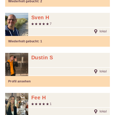
Wiederholt gebucht:
2
Sven H
7
lokal
Wiederholt gebucht:
1
Dustin S
lokal
Profil ansehen
Fee H
1
lokal