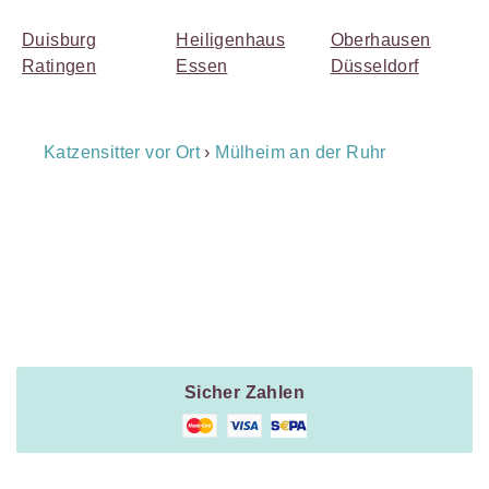
Duisburg
Heiligenhaus
Oberhausen
Ratingen
Essen
Düsseldorf
Breadcrumb
Katzensitter vor Ort
›
Mülheim an der Ruhr
Navigation
Payment
Method
Information
Sicher Zahlen