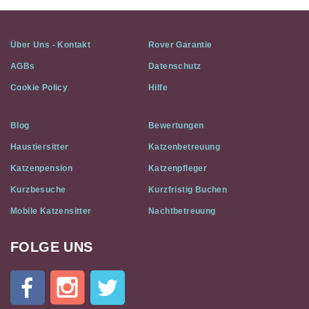
Über Uns - Kontakt
Rover Garantie
AGBs
Datenschutz
Cookie Policy
Hilfe
Blog
Bewertungen
Haustiersitter
Katzenbetreuung
Katzenpension
Katzenpfleger
Kurzbesuche
Kurzfristig Buchen
Mobile Katzensitter
Nachtbetreuung
FOLGE UNS
Cat
In
A
Flat