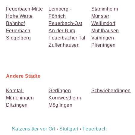
Feuerbach-Mitte
Lemberg -
Stammheim
Hohe Warte
Föhrich
Münster
Bahnhof
Feuerbach-Ost
Weilimdorf
Feuerbach
An der Burg
Mühlhausen
Siegelberg
Feuerbacher Tal
Vaihingen
Zuffenhausen
Plieningen
Andere Städte
Korntal-
Gerlingen
Schwieberdingen
Münchingen
Kornwestheim
Ditzingen
Möglingen
Breadcrumb
Katzensitter vor Ort
›
Stuttgart
›
Feuerbach