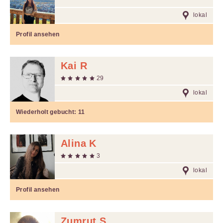
lokal
Profil ansehen
Kai R
29
lokal
Wiederholt gebucht:
11
Alina K
3
lokal
Profil ansehen
Zumrut S