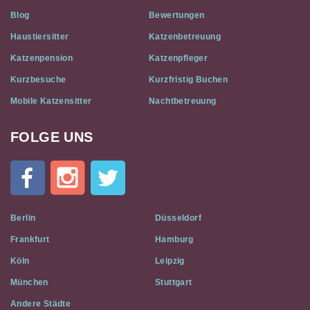
Blog
Bewertungen
Haustiersitter
Katzenbetreuung
Katzenpension
Katzenpfleger
Kurzbesuche
Kurzfristig Buchen
Mobile Katzensitter
Nachtbetreuung
FOLGE UNS
Cat
In
A
Flat
on
Social
Berlin
Düsseldorf
Media
Frankfurt
Hamburg
Köln
Leipzig
München
Stuttgart
Andere Städte