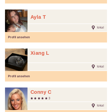
Ayla T
lokal
Profil ansehen
Xiang L
lokal
Profil ansehen
Conny C
3
lokal