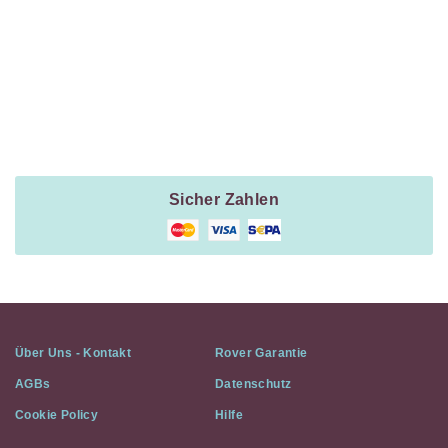
Navigation
Payment
Method
Information
Sicher Zahlen
Über Uns - Kontakt
Rover Garantie
AGBs
Datenschutz
Cookie Policy
Hilfe