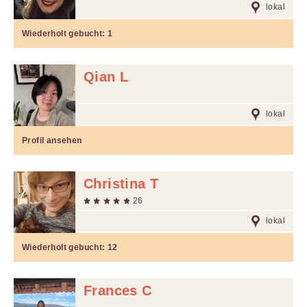
lokal
Wiederholt gebucht:
1
Qian L
lokal
Profil ansehen
Christina T
26
lokal
Wiederholt gebucht:
12
Frances C