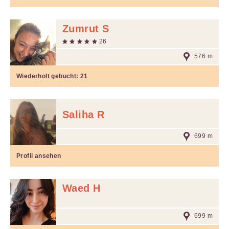
Zumrut S
26
576 m
Wiederholt gebucht:
21
Saliha R
699 m
Profil ansehen
Waed H
699 m