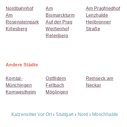
Nordbahnhof
Am
Am Pragfriedhof
Am
Bismarckturm
Lenzhalde
Rosensteinpark
Auf der Prag
Heilbronner
Killesberg
Weißenhof
Straße
Relenberg
Andere Städte
Korntal-
Ostfildern
Remseck am
Münchingen
Fellbach
Neckar
Kornwestheim
Möglingen
Breadcrumb
Katzensitter vor Ort
›
Stuttgart
›
Nord
›
Mönchhalde
Navigation