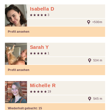
Isabella D
3
<500m
Profil ansehen
Sarah Y
1
534 m
Profil ansehen
Michelle R
19
545 m
Wiederholt gebucht:
15