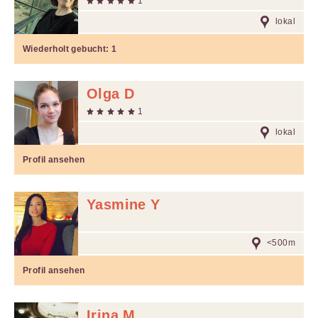
1
lokal
Wiederholt gebucht:
1
Olga D
1
lokal
Profil ansehen
Yasmine Y
<500m
Profil ansehen
Irina M