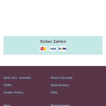
Payment
Method
Information
Sicher Zahlen
Über Uns - Kontakt
Rover Garantie
AGBs
Datenschutz
Cookie Policy
Hilfe
Blog
Bewertungen