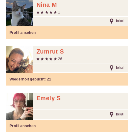
Nina M
1
lokal
Profil ansehen
Zumrut S
26
lokal
Wiederholt gebucht:
21
Emely S
lokal
Profil ansehen