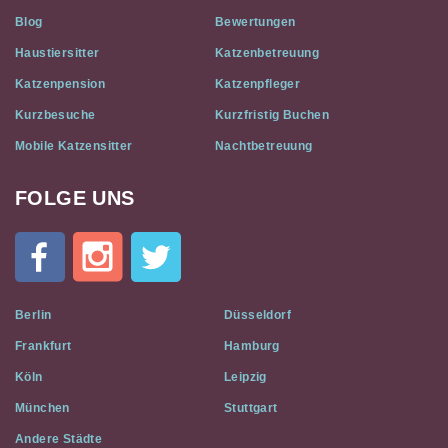
Blog
Bewertungen
Haustiersitter
Katzenbetreuung
Katzenpension
Katzenpfleger
Kurzbesuche
Kurzfristig Buchen
Mobile Katzensitter
Nachtbetreuung
FOLGE UNS
Cat
In
A
Flat
on
Social
Berlin
Düsseldorf
Media
Frankfurt
Hamburg
Köln
Leipzig
München
Stuttgart
Andere Städte