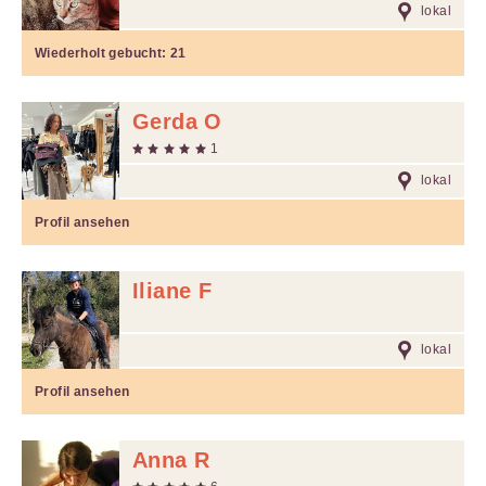
lokal
Wiederholt gebucht:
21
Gerda O
1
lokal
Profil ansehen
Iliane F
lokal
Profil ansehen
Anna R