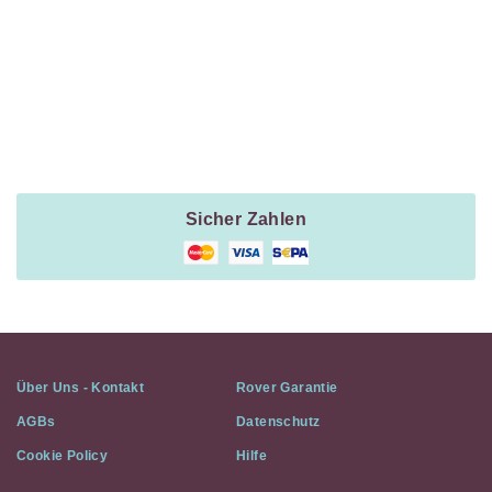
Navigation
Payment
Method
Information
Sicher Zahlen
Über Uns - Kontakt
Rover Garantie
AGBs
Datenschutz
Cookie Policy
Hilfe