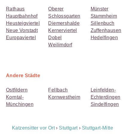
Rathaus
Oberer
Münster
Hauptbahnhof
Schlossgarten
Stammheim
Heusteigviertel
Diemershalde
Sillenbuch
Neue Vorstadt
Kernerviertel
Zuffenhausen
Europaviertel
Dobel
Hedelfingen
Weilimdorf
Andere Städte
Ostfildern
Fellbach
Leinfelden-
Korntal-
Kornwestheim
Echterdingen
Münchingen
Sindelfingen
Breadcrumb
Katzensitter vor Ort
›
Stuttgart
›
Stuttgart-Mitte