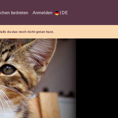
|
chen beitreten
Anmelden
DE
falls du das noch nicht getan hast.