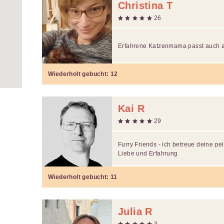
Christina T
26
Erfahrene Katzenmama passt auch a
Wiederholt gebucht:
12
Kai R
29
Furry Friends - ich betreue deine pe
Liebe und Erfahrung
Wiederholt gebucht:
11
Julia R
3