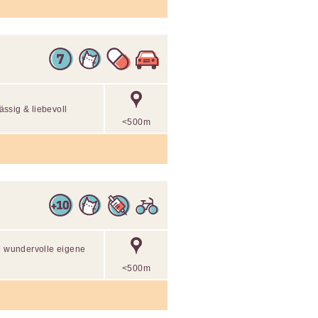
ssig & liebevoll
<500m
ne wundervolle eigene
<500m