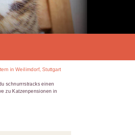
ern in Weilimdorf, Stuttgart
du schnurrrstracks einen
tive zu Katzenpensionen in