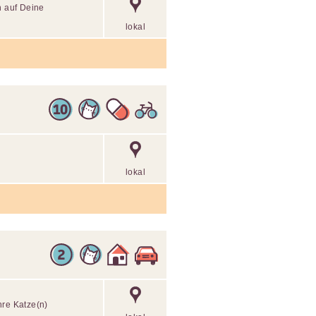
h auf Deine
lokal
lokal
hre Katze(n)