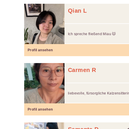
Qian L
Ich spreche fließend Miau 🐱
Profil ansehen
Carmen R
liebevolle, fürsorgliche Katzensitteri
Profil ansehen